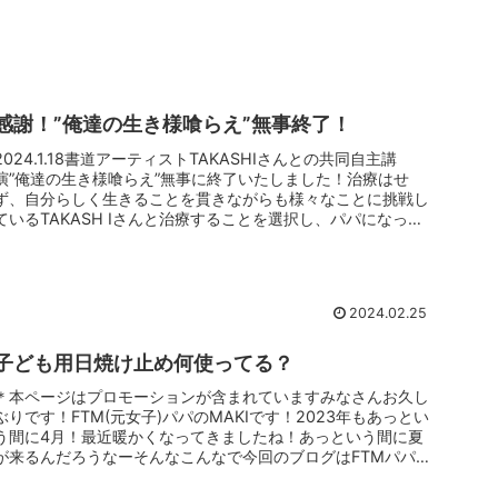
感謝！”俺達の生き様喰らえ”無事終了！
2024.1.18書道アーティストTAKASHIさんとの共同自主講
演”俺達の生き様喰らえ”無事に終了いたしました！治療はせ
ず、自分らしく生きることを貫きながらも様々なことに挑戦し
ているTAKASH Iさんと治療することを選択し、パパになっ
た...
2024.02.25
子ども用日焼け止め何使ってる？
＊本ページはプロモーションが含まれていますみなさんお久し
ぶりです！FTM(元女子)パパのMAKIです！2023年もあっとい
う間に4月！最近暖かくなってきましたね！あっという間に夏
が来るんだろうなーそんなこんなで今回のブログはFTMパパの
育児...