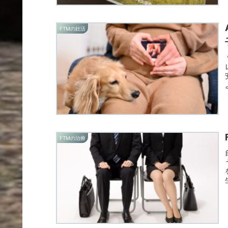
FTMの妊活
FTMの治療