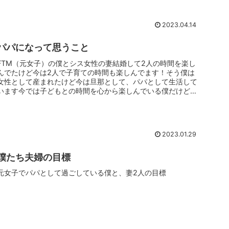
2023.04.14
パパになって思うこと
FTM（元女子）の僕とシス女性の妻結婚して2人の時間を楽し
んでたけど今は2人で子育ての時間も楽しんでます！そう僕は
女性として産まれたけど今は旦那として、パパとして生活して
います今では子どもとの時間を心から楽しんでいる僕だけど実
は子どもが生ま...
2023.01.29
僕たち夫婦の目標
元女子でパパとして過ごしている僕と、妻2人の目標