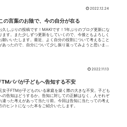
2022.12.24
この言葉のお陰で、今の自分が在る
お久しぶりの投稿です！MAKIです！1年ぶりのブログ更新にな
ります。また少しずつ更新をしていくので、今後ともよろしく
お願いいたします。最近、よく自分の役割について考えること
があったので、自分について少し振り返ってみようと思いま
す。私は産まれ...
2022.11.13
FTMパパが子どもへ告知する不安
元女子FTMが子どものいる家庭を築く際の大きな不安。子ども
への告知はどうするか。告知に対しての正解はなく、人それぞ
れ違った考えがあって当たり前。今回は告知に当たっての考え
方のヒントになった本をご紹介いたします。