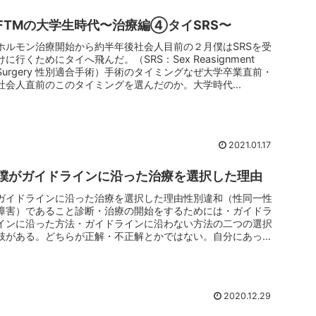
FTMの大学生時代〜治療編④タイSRS〜
ホルモン治療開始から約半年後社会人目前の２月僕はSRSを受
けに行くためにタイへ飛んだ。（SRS：Sex Reasignment
Surgery 性別適合手術）手術のタイミングなぜ大学卒業直前・
社会人直前のこのタイミングを選んだのか。大学時代...
2021.01.17
僕がガイドラインに沿った治療を選択した理由
ガイドラインに沿った治療を選択した理由性別違和（性同一性
障害）であること診断・治療の開始をするためには・ガイドラ
インに沿った方法・ガイドラインに沿わない方法の二つの選択
肢がある。どちらが正解・不正解とかではない。自分にあった
方を選択したらい...
2020.12.29