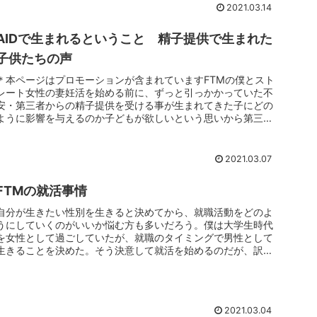
2021.03.14
AIDで生まれるということ 精子提供で生まれた
子供たちの声
＊本ページはプロモーションが含まれていますFTMの僕とスト
レート女性の妻妊活を始める前に、ずっと引っかかっていた不
安・第三者からの精子提供を受ける事が生まれてきた子にどの
ように影響を与えるのか子どもが欲しいという思いから第三者
からの精子提供...
2021.03.07
FTMの就活事情
自分が生きたい性別を生きると決めてから、就職活動をどのよ
うにしていくのがいいか悩む方も多いだろう。僕は大学生時代
を女性として過ごしていたが、就職のタイミングで男性として
生きることを決めた。そう決意して就活を始めるのだが、訳あ
って僕は在籍して...
2021.03.04