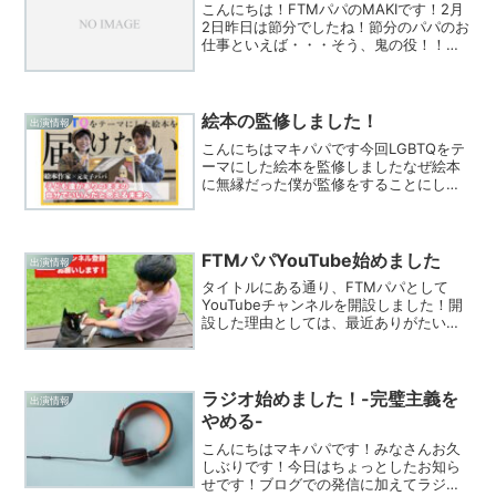
こんにちは！FTMパパのMAKIです！2月
2日昨日は節分でしたね！節分のパパのお
仕事といえば・・・そう、鬼の役！！！
笑我が家にもパパ鬼が出没しました！！
僕たち夫婦は、ちまきとこまきにとっ
て、良い父親・良い母親なのかは正直わ
からない。でも、将...
絵本の監修しました！
出演情報
こんにちはマキパパです今回LGBTQをテ
ーマにした絵本を監修しましたなぜ絵本
に無縁だった僕が監修をすることにした
のかそれは僕自身がパパになってずっと
消えなかった不安「血のつながりがない
僕のことを“パパ”だと思ってくれるのか
な？」どれだけ愛情...
FTMパパYouTube始めました
出演情報
タイトルにある通り、FTMパパとして
YouTubeチャンネルを開設しました！開
設した理由としては、最近ありがたいこ
とにたくさんのDMをいただくようになり
ました。その中で多く相談されるのが“結
婚や子どもをもつことを、FTMだからと
いう理由で反...
ラジオ始めました！-完璧主義を
出演情報
やめる-
こんにちはマキパパです！みなさんお久
しぶりです！今日はちょっとしたお知ら
せです！ブログでの発信に加えてラジオ