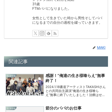
31歳
FTMパパになりました。
女性として生きていた時から男性そしてパパ
になるまでの自分の過程を綴っていきます。
MAKI
関連記事
感謝！”俺達の生き様喰らえ”無事
出演情報
終了！
2024.1.18書道アーティストTAKASHIさん
との共同自主講演”俺達の生き様喰ら
え”無事に終了いたしました！治療はせ
ず、自分らしく生きることを貫きながら
も様々なことに挑戦しているTAKASH Iさ
んと治療することを選択し、パパになっ
節分のパパのお仕事
出演情報
た...