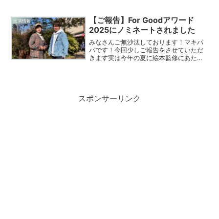
配信を開始してみました！元々好奇心旺
盛な僕なので、ラジオ配信に興味があっ
たのですが、完璧主義でネガティブな性
【ご報告】For Goodアワード
出演情報
格が邪魔をしてしまい「ラ...
2025にノミネートされました
みなさんご無沙汰しております！マキパ
パです！今回少しご報告をさせていただ
きます実は今年の夏に絵本監修にあたり
実施したクラウドファンディング
【LGBTQ×多様性×絵本】子ども達がその
ままの自分で良いと思える物語を届けた
いこのプロジェクトが、F...
スポンサーリンク