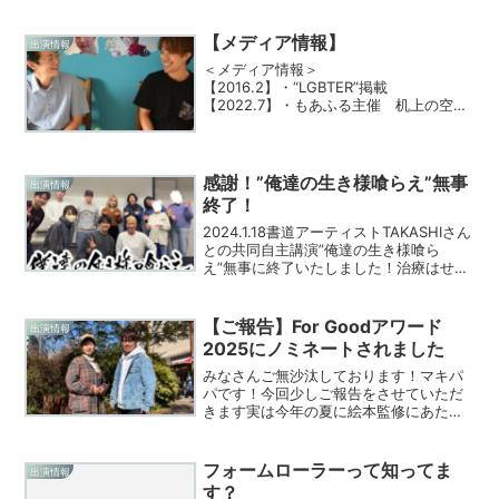
ありがとうございます！残り7日で１０
０%まで目指して頑張りたいと思います
ので引き続き応援・拡散...
【メディア情報】
出演情報
＜メディア情報＞
【2016.2】・“LGBTER”掲載
【2022.7】・もあふる主催 机上の空論
フェス 「セクシュアリティ×子育て」ト
ークイベント登壇【2023.5】・ふふはぐ
主催”多様な家族の話を聞こう”トークイ
ベント登壇【2023.6】...
感謝！”俺達の生き様喰らえ”無事
出演情報
終了！
2024.1.18書道アーティストTAKASHIさん
との共同自主講演”俺達の生き様喰ら
え”無事に終了いたしました！治療はせ
ず、自分らしく生きることを貫きながら
も様々なことに挑戦しているTAKASH Iさ
んと治療することを選択し、パパになっ
【ご報告】For Goodアワード
出演情報
た...
2025にノミネートされました
みなさんご無沙汰しております！マキパ
パです！今回少しご報告をさせていただ
きます実は今年の夏に絵本監修にあたり
実施したクラウドファンディング
【LGBTQ×多様性×絵本】子ども達がその
ままの自分で良いと思える物語を届けた
フォームローラーって知ってま
出演情報
いこのプロジェクトが、F...
す？