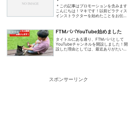
＊この記事はプロモーションを含みます
こんにちは！マキです！以前ピラティス
インストラクターを始めたことをお伝え
しました！ピラティスって聞くと、よく
Instagramで見るような映えるマシンピラ
ティスを想像される方が多いかと思いま
FTMパパYouTube始めました
出演情報
す。↑イメージ...
タイトルにある通り、FTMパパとして
YouTubeチャンネルを開設しました！開
設した理由としては、最近ありがたいこ
とにたくさんのDMをいただくようになり
ました。その中で多く相談されるのが“結
婚や子どもをもつことを、FTMだからと
いう理由で反...
スポンサーリンク