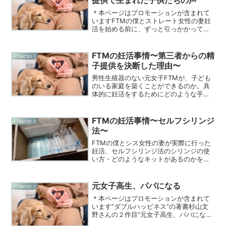
提供で生まれた子供たちの声
＊本ページはプロモーションが含まれて
いますFTMの僕とストレート女性の妻妊
活を始める前に、ずっと引っかかってい
た不安・第三者からの精子提供を受ける
事が生まれてきた子にどのように影響を
与えるのか子どもが欲しいという思いか
FTMの妊活事情〜第三者からの精
FTMの妊活
ら第三者からの精子提供...
子提供を決断した理由〜
男性生殖器のない元女子FTMが、子ども
のいる家庭を築くことができるのか。具
体的に妊活をするためにどのような手段
を選択をし、決断を下したのか。
FTMの妊活事情〜セルフシリンジ
FTMの妊活
法〜
FTMの僕とシス女性の妻が実際に行った
妊活、セルフシリンジ法のシリンジの使
い方・どのようなキットがあるのかを紹
介していく。
元女子高生、パパになる
FTMの妊活
＊本ページはプロモーションが含まれて
います”ダブルハッピネス”の著書杉山文
野さんの２作目”元女子高生、パパにな
る”を僕自身もパパになるタイミングで読