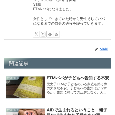
31歳
FTMパパになりました。
女性として生きていた時から男性そしてパパ
になるまでの自分の過程を綴っていきます。
MAKI
関連記事
FTMパパが子どもへ告知する不安
FTMの妊活
元女子FTMが子どものいる家庭を築く際
の大きな不安。子どもへの告知はどうす
るか。告知に対しての正解はなく、人そ
れぞれ違った考えがあって当たり前。今
回は告知に当たっての考え方のヒントに
なった本をご紹介いたします。
AIDで生まれるということ 精子
FTMの妊活