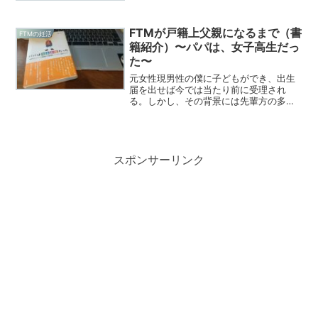
ませてもらった。タイトルから文野さん
が実際にパパになるまでの経験談を綴っ
た作品かと勝手に思っ...
FTMが戸籍上父親になるまで（書
FTMの妊活
籍紹介）〜パパは、女子高生だっ
た〜
元女性現男性の僕に子どもができ、出生
届を出せば今では当たり前に受理され
る。しかし、その背景には先輩方の多大
な努力があったから。この当たり前を作
り上げてきてくれた前田良さんご家族。
ご家族の奮闘が記された書籍を今回ご紹
介いたします。
スポンサーリンク