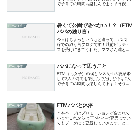
で子育ての時間も楽しんでますそう僕は
女性として産まれたけど今は旦那として
パパとして生活していますそしてそんな
僕と結婚した元々女性の妻付き合ってい
た当初”なんでマキさ...
暑くて公園で遊べない！？（FTM
FTMの子育て
パパの独り言）
今日はちょっといつもと違って、パパ目
線での独り言ブログです！以前ピラティ
スを受けにきてくれた、ママさん達とお
話ししていて気付かされたこと最近は暑
すぎて、公園で遊べないことで色んな弊
害が出てきていると例えば公園で遊べな
パパになって思うこと
FTMの子育て
い↓体力落ちる↓体力消耗...
FTM（元女子）の僕とシス女性の妻結婚
して2人の時間を楽しんでたけど今は2人
で子育ての時間も楽しんでます！そう僕
は女性として産まれたけど今は旦那とし
て、パパとして生活しています今では子
どもとの時間を心から楽しんでいる僕だ
けど実は子どもが生ま...
FTMパパと沐浴
FTMの子育て
＊本ページはプロモーションが含まれて
いますこれからはFTMパパの育児につい
てもブログにて更新していきます。とい
うことで、まずは沐浴について！！沐浴
とはお風呂のことをなぜわざわざ沐浴と
いうのかと、ずっと気になっていたので