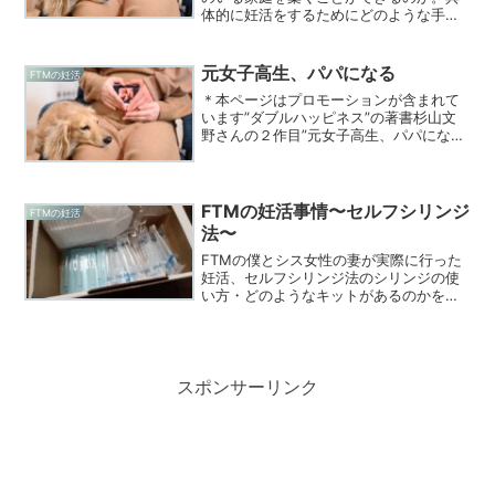
体的に妊活をするためにどのような手段
を選択をし、決断を下したのか。
元女子高生、パパになる
FTMの妊活
＊本ページはプロモーションが含まれて
います”ダブルハッピネス”の著書杉山文
野さんの２作目”元女子高生、パパにな
る”を僕自身もパパになるタイミングで読
ませてもらった。タイトルから文野さん
が実際にパパになるまでの経験談を綴っ
た作品かと勝手に思っ...
FTMの妊活事情〜セルフシリンジ
FTMの妊活
法〜
FTMの僕とシス女性の妻が実際に行った
妊活、セルフシリンジ法のシリンジの使
い方・どのようなキットがあるのかを紹
介していく。
スポンサーリンク